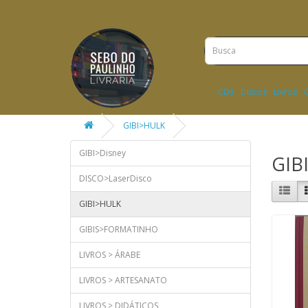
CDs
Discos
Livros
GIBI>HULK
GIBI>Disney
GIB
DISCO>LaserDisco
GIBI>HULK
GIBIS>FORMATINHO
LIVROS > ÁRABE
LIVROS > ARTESANATO
LIVROS > DIDÁTICOS