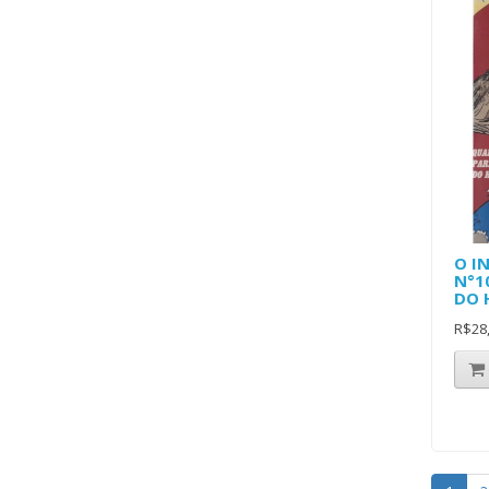
O I
N°1
DO 
R$28