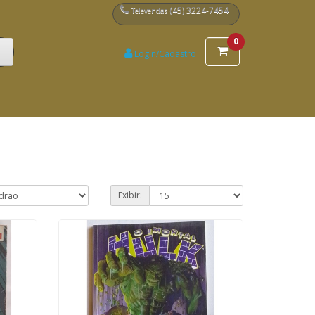
(45) 3224-7454
Televendas
0
Login/Cadastro
Exibir: