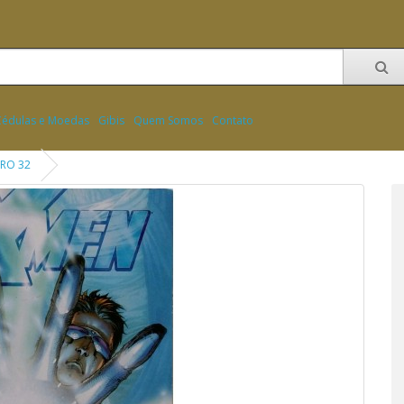
Cédulas e Moedas
Gibis
Quem Somos
Contato
RO 32