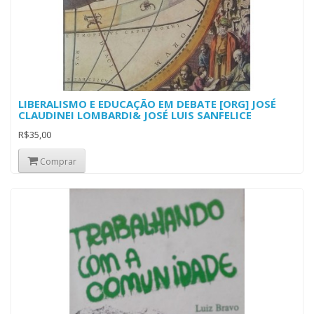
LIBERALISMO E EDUCAÇÃO EM DEBATE [ORG] JOSÉ
CLAUDINEI LOMBARDI& JOSÉ LUIS SANFELICE
R$35,00
Comprar