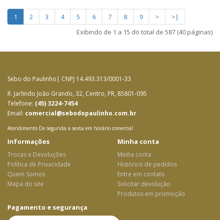
1
2
3
4
5
6
7
8
9
>
>|
Exibindo de 1 a 15 do total de 587 (40 páginas)
Sebo do Paulinho| CNPJ 14.493.313/0001-33
R. Jarlindo João Grando, 32, Centro, PR, 85801-095
Telefone:
(45) 3224-7454
Email:
comercial@sebodopaulinho.com.br
Atendimento De segunda a sexta em horário comercial
Informações
Minha conta
Trocas e Devoluções
Minha conta
Política de Privacidade
Histórico de pedidos
Quem Somos
Entre em contato
Mapa do site
Solicitar devolução
Produtos em promoção
Pagamento e segurança