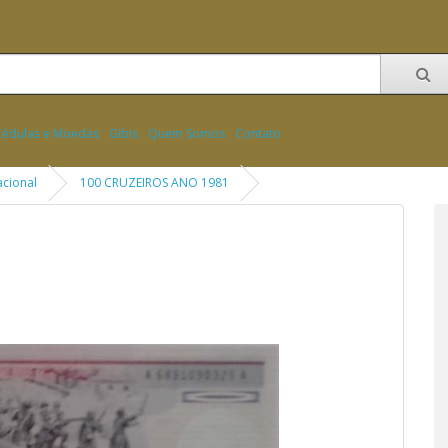
Cédulas e Moedas
Gibis
Quem Somos
Contato
cional
100 CRUZEIROS ANO 1981