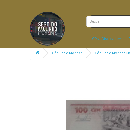
CDs
Discos
Livros
Cédulas e Moedas
Cédulas e Moedas Na