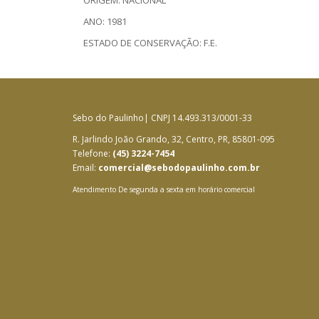
ORIGEM: NACIONAL
ANO: 1981
ESTADO DE CONSERVAÇÃO: F.E.
Sebo do Paulinho| CNPJ 14.493.313/0001-33
R. Jarlindo João Grando, 32, Centro, PR, 85801-095
Telefone:
(45) 3224-7454
Email:
comercial@sebodopaulinho.com.br
Atendimento De segunda a sexta em horário comercial