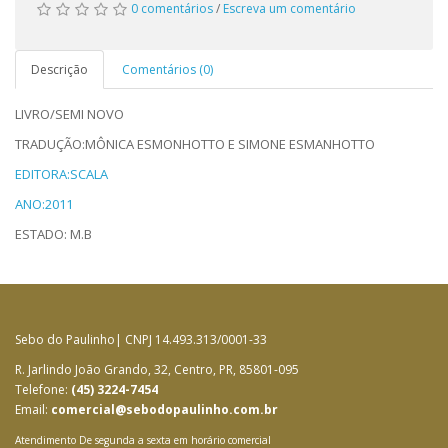
0 comentários
/
Escreva um comentário
Descrição
Comentários (0)
LIVRO/SEMI NOVO
TRADUÇÃO:MÔNICA ESMONHOTTO E SIMONE ESMANHOTTO
EDITORA:SCALA
ANO:2011
ESTADO: M.B
Sebo do Paulinho| CNPJ 14.493.313/0001-33
R. Jarlindo João Grando, 32, Centro, PR, 85801-095
Telefone:
(45) 3224-7454
Email:
comercial@sebodopaulinho.com.br
Atendimento De segunda a sexta em horário comercial