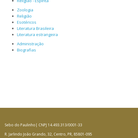
Religião - Espírita
Zoologia
Religião
Esotéricos
Literatura Brasileira
Literatura estrangeira
Administração
Biografias
Sebo do Paulinho| CNPJ 14.493.313/0001-33
R. Jarlindo João Grando, 32, Centro, PR, 85801-095